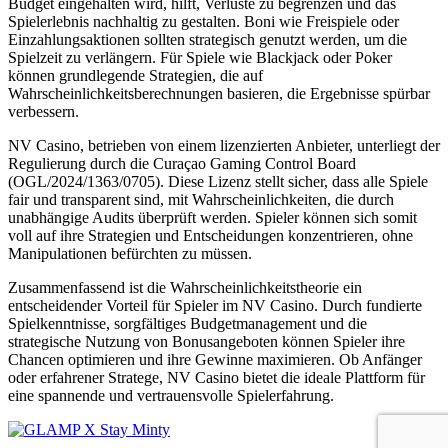
Budget eingehalten wird, hilft, Verluste zu begrenzen und das
Spielerlebnis nachhaltig zu gestalten. Boni wie Freispiele oder
Einzahlungsaktionen sollten strategisch genutzt werden, um die
Spielzeit zu verlängern. Für Spiele wie Blackjack oder Poker
können grundlegende Strategien, die auf
Wahrscheinlichkeitsberechnungen basieren, die Ergebnisse spürbar
verbessern.
NV Casino, betrieben von einem lizenzierten Anbieter, unterliegt der
Regulierung durch die Curaçao Gaming Control Board
(OGL/2024/1363/0705). Diese Lizenz stellt sicher, dass alle Spiele
fair und transparent sind, mit Wahrscheinlichkeiten, die durch
unabhängige Audits überprüft werden. Spieler können sich somit
voll auf ihre Strategien und Entscheidungen konzentrieren, ohne
Manipulationen befürchten zu müssen.
Zusammenfassend ist die Wahrscheinlichkeitstheorie ein
entscheidender Vorteil für Spieler im NV Casino. Durch fundierte
Spielkenntnisse, sorgfältiges Budgetmanagement und die
strategische Nutzung von Bonusangeboten können Spieler ihre
Chancen optimieren und ihre Gewinne maximieren. Ob Anfänger
oder erfahrener Stratege, NV Casino bietet die ideale Plattform für
eine spannende und vertrauensvolle Spielerfahrung.