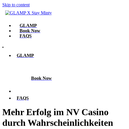
Skip to content
GLAMP​
Book Now
FAQS
GLAMP​
Book Now
FAQS
Mehr Erfolg im NV Casino
durch Wahrscheinlichkeiten