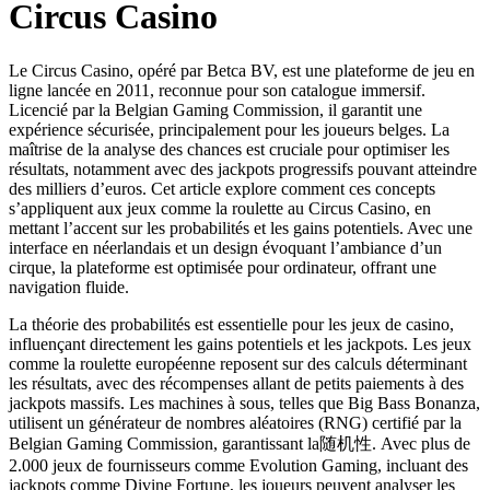
Circus Casino
Le Circus Casino, opéré par Betca BV, est une plateforme de jeu en
ligne lancée en 2011, reconnue pour son catalogue immersif.
Licencié par la Belgian Gaming Commission, il garantit une
expérience sécurisée, principalement pour les joueurs belges. La
maîtrise de la analyse des chances est cruciale pour optimiser les
résultats, notamment avec des jackpots progressifs pouvant atteindre
des milliers d’euros. Cet article explore comment ces concepts
s’appliquent aux jeux comme la roulette au Circus Casino, en
mettant l’accent sur les probabilités et les gains potentiels. Avec une
interface en néerlandais et un design évoquant l’ambiance d’un
cirque, la plateforme est optimisée pour ordinateur, offrant une
navigation fluide.
La théorie des probabilités est essentielle pour les jeux de casino,
influençant directement les gains potentiels et les jackpots. Les jeux
comme la roulette européenne reposent sur des calculs déterminant
les résultats, avec des récompenses allant de petits paiements à des
jackpots massifs. Les machines à sous, telles que Big Bass Bonanza,
utilisent un générateur de nombres aléatoires (RNG) certifié par la
Belgian Gaming Commission, garantissant la随机性. Avec plus de
2.000 jeux de fournisseurs comme Evolution Gaming, incluant des
jackpots comme Divine Fortune, les joueurs peuvent analyser les