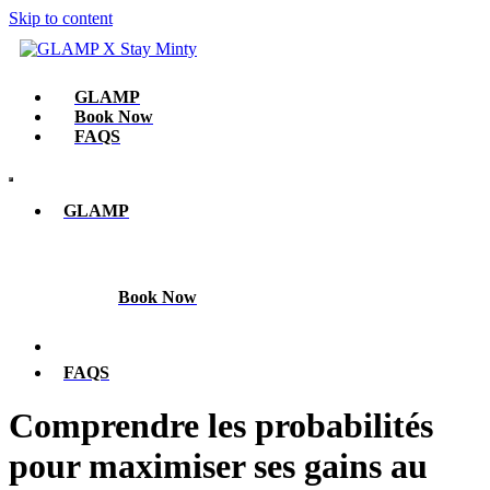
Skip to content
GLAMP​
Book Now
FAQS
GLAMP​
Book Now
FAQS
Comprendre les probabilités
pour maximiser ses gains au